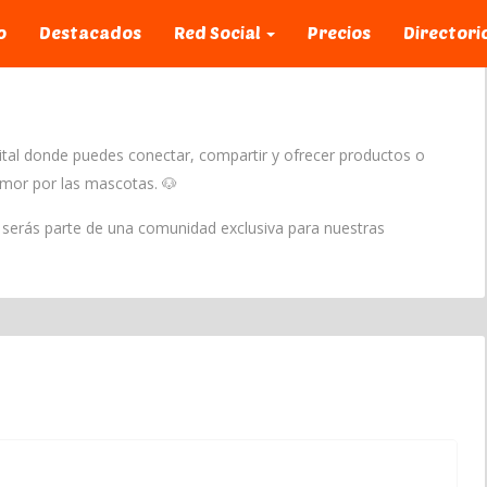
o
Destacados
Red Social
Precios
Directori
ital donde puedes conectar, compartir y ofrecer productos o
amor por las mascotas. 🐶
ya serás parte de una comunidad exclusiva para nuestras