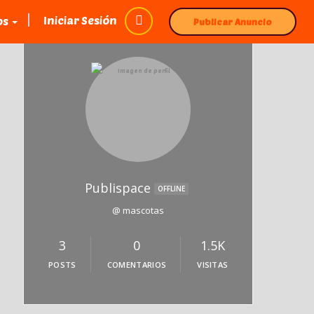
Iniciar Sesión
os
Publicar Anuncio
Publispace
OFFLINE
@ mascotas
3
0
1.5K
POSTS
COMENTARIOS
VISITAS